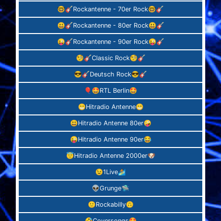
🤓🎸Rockantenne - 70er Rock🤓🎸
😃🎸Rockantenne - 80er Rock😃🎸
😜🎸Rockantenne - 90er Rock😜🎸
🧐🎸Classic Rock🧐🎸
😎🎸Deutsch Rock😎🎸
🎈🤩RTL Berlin🤩
😁Hitradio Antenne😁
😃Hitradio Antenne 80er🤪
😜Hitradio Antenne 90er😂
😇Hitradio Antenne 2000er🐶
😉1Live🏄‍
👽Grunge🛸
🙂Rockabilly🙃
🤣Coversongs🤩