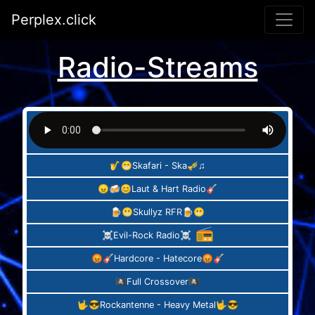
Perplex.click
Radio-Streams
🎷😁Skafari - Ska🎺♫
😠🍻😊Laut & Hart Radio🎸
🍺😬Skullyz RFR🍺😬
📻
☠Evil-Rock Radio☠
😡🎸Hardcore - Hatecore😡🎸
🏴‍☠️Full Crossover🏴‍☠
🤟😎Rockantenne - Heavy Metal🤟😎