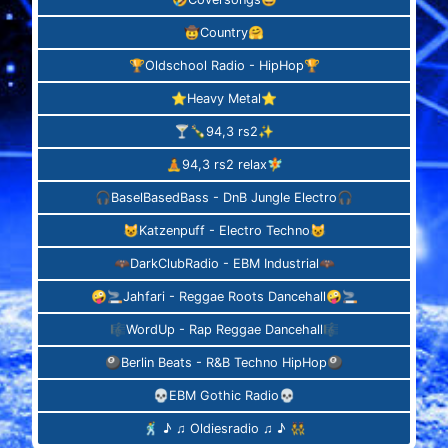
🤠Country🤗
🏆Oldschool Radio - HipHop🏆
⭐️Heavy Metal⭐️
🍸🍾94,3 rs2✨
🧘‍94,3 rs2 relax🧚‍‍
🎧BaselBasedBass - DnB Jungle Electro🎧
😺Katzenpuff - Electro Techno😺
🦇DarkClubRadio - EBM Industrial🦇
🤪🚬Jahfari - Reggae Roots Dancehall🤪🚬
🎼WordUp - Rap Reggae Dancehall🎼
🎱Berlin Beats - R&B Techno HipHop🎱
💀EBM Gothic Radio💀
🕺 ♪ ♫ Oldiesradio ♫ ♪ 👯