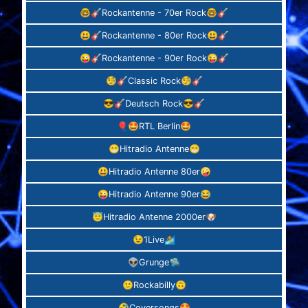
🤓🎸Rockantenne - 70er Rock🤓🎸
😃🎸Rockantenne - 80er Rock😃🎸
😜🎸Rockantenne - 90er Rock😜🎸
🧐🎸Classic Rock🧐🎸
😎🎸Deutsch Rock😎🎸
🎈🤩RTL Berlin🤩
😁Hitradio Antenne😁
😃Hitradio Antenne 80er🤪
😜Hitradio Antenne 90er😂
😇Hitradio Antenne 2000er🐶
😉1Live🏄‍
👽Grunge🛸
🙂Rockabilly🙃
🤣Coversongs🤩