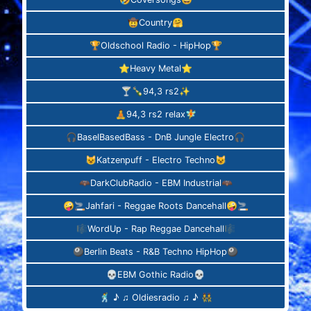
🤠Country🤗
🏆Oldschool Radio - HipHop🏆
⭐️Heavy Metal⭐️
🍸🍾94,3 rs2✨
🧘‍94,3 rs2 relax🧚‍‍
🎧BaselBasedBass - DnB Jungle Electro🎧
😺Katzenpuff - Electro Techno😺
🦇DarkClubRadio - EBM Industrial🦇
🤪🚬Jahfari - Reggae Roots Dancehall🤪🚬
🎼WordUp - Rap Reggae Dancehall🎼
🎱Berlin Beats - R&B Techno HipHop🎱
💀EBM Gothic Radio💀
🕺 ♪ ♫ Oldiesradio ♫ ♪ 👯