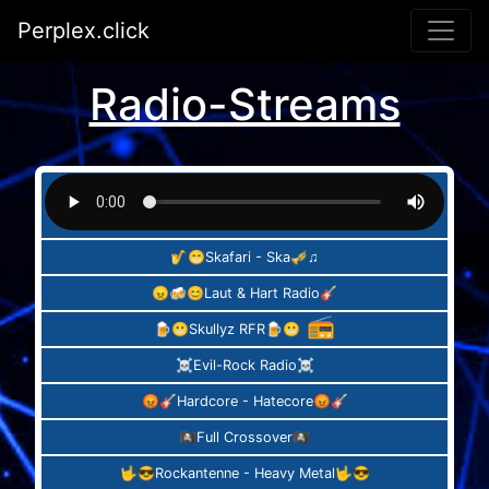
Perplex.click
Radio-Streams
🎷😁Skafari - Ska🎺♫
😠🍻😊Laut & Hart Radio🎸
📻
🍺😬Skullyz RFR🍺😬
☠Evil-Rock Radio☠
😡🎸Hardcore - Hatecore😡🎸
🏴‍☠️Full Crossover🏴‍☠
🤟😎Rockantenne - Heavy Metal🤟😎